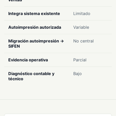
Integra sistema existente
Limitado
Sí
Autoimpresión autorizada
Variable
N
Migración autoimpresión →
No central
No
SIFEN
Evidencia operativa
Parcial
Pa
Diagnóstico contable y
Bajo
M
técnico